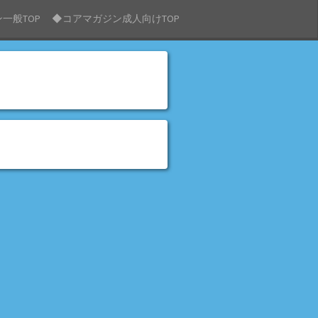
S
一般TOP
◆コアマガジン成人向けTOP