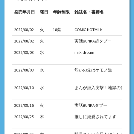
発売年月日
曜日
年齢制限
雑誌名・書籍名
2022/08/02
火
18禁
COMIC HOTMILK
2022/08/02
火
実話BUNKA超タブー
2022/08/03
水
milk dream
2022/08/03
水
匂いの先はケモノ道
2022/08/10
水
まんが潜入突撃！地獄の体験怪
2022/08/16
火
実話BUNKAタブー
2022/08/25
木
推しに溺愛されてます