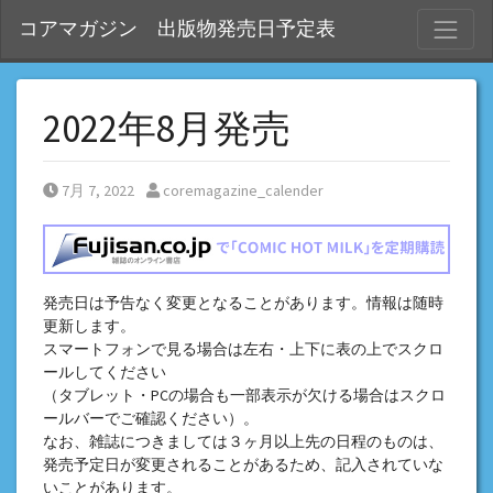
S
コアマガジン 出版物発売日予定表
2022年8月発売
Posted on
Posted by
7月 7, 2022
coremagazine_calender
発売日は予告なく変更となることがあります。情報は随時
更新します。
スマートフォンで見る場合は左右・上下に表の上でスクロ
ールしてください
（タブレット・PCの場合も一部表示が欠ける場合はスクロ
ールバーでご確認ください）。
なお、雑誌につきましては３ヶ月以上先の日程のものは、
発売予定日が変更されることがあるため、記入されていな
いことがあります。